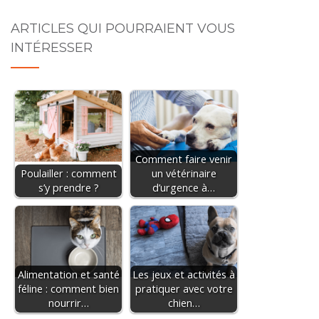
ARTICLES QUI POURRAIENT VOUS
INTÉRESSER
Comment faire venir
Poulailler : comment
un vétérinaire
s’y prendre ?
d’urgence à…
Alimentation et santé
Les jeux et activités à
féline : comment bien
pratiquer avec votre
nourrir…
chien…