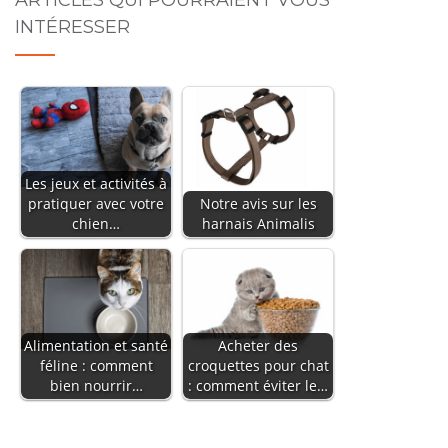
ARTICLES QUI POURRAIENT VOUS
INTÉRESSER
Les jeux et activités à
pratiquer avec votre
Notre avis sur les
chien…
harnais Animalis
Alimentation et santé
Acheter des
féline : comment
croquettes pour chat
bien nourrir…
: comment éviter le…