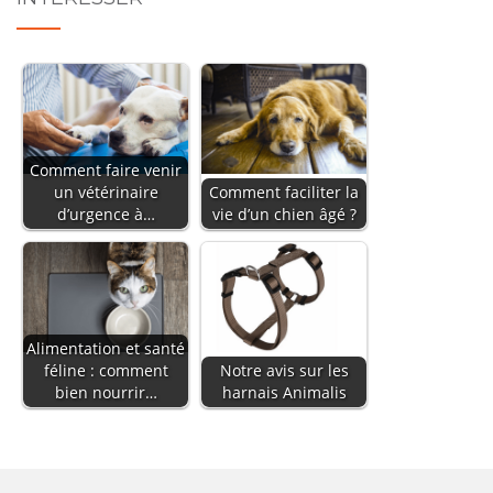
Comment faire venir
un vétérinaire
Comment faciliter la
d’urgence à…
vie d’un chien âgé ?
Alimentation et santé
féline : comment
Notre avis sur les
bien nourrir…
harnais Animalis