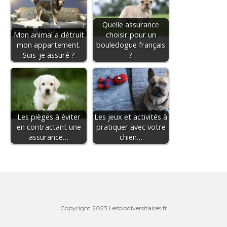
Quelle assurance
Mon animal a détruit
choisir pour un
mon appartement.
bouledogue français
Suis-je assuré ?
?
Les pièges à éviter
Les jeux et activités à
en contractant une
pratiquer avec votre
assurance…
chien…
Copyright 2023 Lesbiodiversitaires.fr